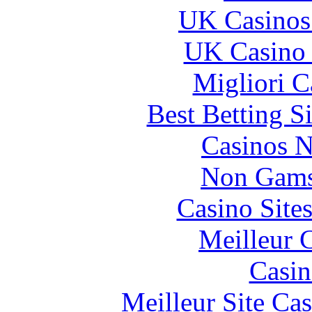
UK Casinos
UK Casino
Migliori 
Best Betting S
Casinos 
Non Gams
Casino Site
Meilleur 
Casin
Meilleur Site Ca